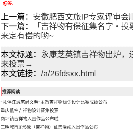
标签:
上一篇：
安徽肥西文旅IP专家评审会
下一篇：
「吉祥物有偿征集名字・投票
来定有偿的哟~
本文标题：
永康芝英镇吉祥物出炉，还
来投票→
本文链接：
/a/26fdsxx.html
推荐阅读
“礼伴江城芜尚文明”主旨吉祥物标识设计比赛成绩公布
重庆低空吉祥物设计征集投票
岗坪镇吉祥物入围作品公布啦
三明城市IP形象（吉祥物）征集活动入围作品公布