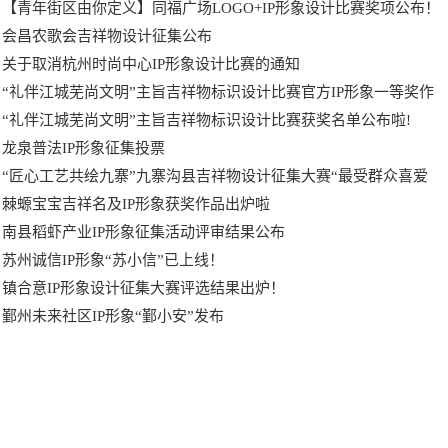
【青年街区由你定义】同福广场LOGO+IP形象设计比赛奖项公布！
会昌农歌会吉祥物设计征集公布
关于取消杭州时尚中心IP形象设计比赛的通知
“礼伴江城芜尚文明”主旨吉祥物标识设计比赛官方IP形象一等奖作
“礼伴江城芜尚文明”主旨吉祥物标识设计比赛获奖名单公布啦!
龙泉普法IP形象征集投票
“匠心工艺共绘九寨”九寨沟县吉祥物设计征集大赛“最受群众喜爱
棘螈宝宝吉祥名及IP形象获奖作品出炉啦
南县稻虾产业IP形象征集活动评审结果公布
苏州诚信IP形象“苏小信”已上线！
镇合意IP形象设计征集大赛评选结果出炉！
鄞州未来社区IP形象“鄞小安”发布