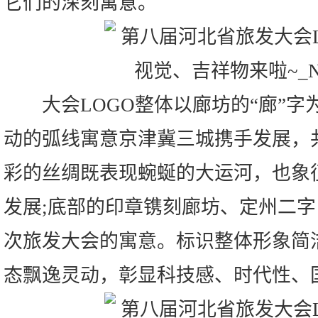
它们的深刻寓意。
大会LOGO整体以廊坊的“廊”字
动的弧线寓意京津冀三城携手发展，
彩的丝绸既表现蜿蜒的大运河，也象
发展;底部的印章镌刻廊坊、定州二
次旅发大会的寓意。标识整体形象简
态飘逸灵动，彰显科技感、时代性、