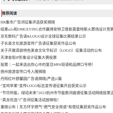
推荐阅读
HR集市广告词征集评选获奖揭晓
结果a2o和OMGEVING合作赢得安特卫普新莫雷特斯火葬场设计竞
京东数科广告语&LOGO设计全球征集比赛结果公示
子长县文化旅游宣传广告语征集获奖作品公布
关于开展泗县特色美食文化节标识（LOGO）征集活动的公布
天津金街IP形象设计征集大赛投票
投票｜一起来选出你心中的复旦MPA短语和品牌口号吧！
扬州旅游宣传口号入围揭晓
丹阳红叶颐馨园广告语揭晓(严选)1篇
“宝鸡苹果”宣传LOGO标志宣传语征集开启获奖公示
“节尽所能，绿动未来”2023杭州市节能歌词曲谱征集活动网络投票
“真龙优选”广告词征集活动放榜啦！
重磅公布丨东方环宇燃气“燃气安全用语”有偿征集获奖作品公布