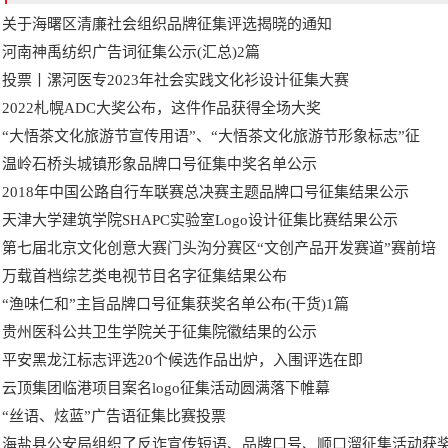
关于海曙区清廉社会组织品牌征集评选揭晓的通知
河南神禹纺织广告词征集公示(汇总)2篇
投票丨漯河医专2023年社会实践文化衫设计征集大赛
2022札幌ADC大奖公布，这件作品获得全场大奖
“大悟茶文化旅游节宣传用语”、“大悟茶文化旅游节形象标志”征
温岭石桥头城镇形象品牌口号征集中奖名单公示
2018年中国公路自行车联赛总决赛主题品牌口号征集结果公示
天津大学建筑学院SHAPC实验室Logo设计征集比赛结果公示
第七届北京文化创意大赛门头沟分赛区“文创产品开发赛道”赛前培
万载首档综艺类电视节目名字征集结果公布
“渔味仁和”主旨品牌口号征集获奖名单公布(干货)1篇
贵州医科公共卫生学院关于征集院徽结果的公示
平安黑龙江标志评选20个候选作品出炉，入围评选在即
云顶集团临港项目案名logo征集活动圆满落下帷幕
“丝语、炫蓝”广告语征集比赛投票
海盐县公安局组织了反诈宣传短语、品牌口号、顺口溜征集活动获