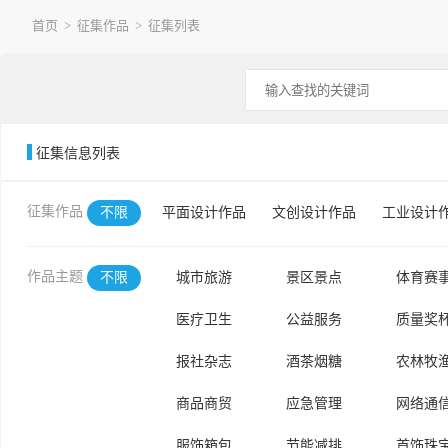
首页
>
征集作品
> 征集列表
征集信息列表
征集作品
不限
平面设计作品
文创设计作品
工业设计
作品主题
不限
城市旅游
景区景点
体育赛
医疗卫生
公益服务
质量奖
报社杂志
酒茶烟糖
农林牧
商品商贸
应急管理
网络通
服饰箱包
节能减排
首饰珠