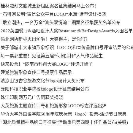
桂林融创文旅城全新组团案名征集结果马上公布！
“石狮河长制”微信公众平台LOGO“水滴”造型设计揭晓
“敢立潮头，一名万金”汕头双悦湾二期案名征集获奖名单公布
2022英国餐厅&酒吧设计大奖Restaurant&BarDesignAwards入围名单
渝北网协新标志出炉啦！大奖得主，是你吗？
关于邹城市大束镇形象标识（LOGO)和宣传品牌口号评审结果的公
每一票都重要！见证第五届“何朝宗杯”人气作品诞生
快来投票！“陇南市科创大赛LOGO”评选开始了
建湖旅游形象宣传口号投票作品展示
清凉山银杏谷旅游文化节logo设计大奖公布
襄阳科技职业学院校标logo设计征集结果公布
珠江印刷网万元广告词获奖揭晓
大英旅游主题宣传口号和旅游形象LOGO标志评选出炉
华侨大学外国语学院60周年院庆标志（logo）投票-活动节日庆典
“湖北质量精神品牌口号征集”活动重启第四期十佳作品公布(关键)