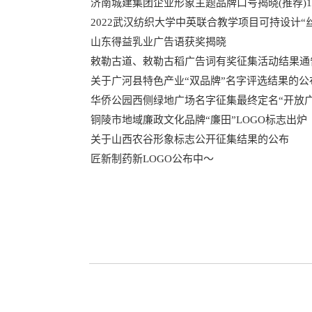
济南城建集团企业形象主题品牌口号揭晓(推荐)
2022武汉纺织大学中英联合教学项目可持设计“丝
山东得益乳业广告语获奖揭晓
敕勒古道、敕勒古稻广告词有奖征集活动结果通
关于广河县特色产业“双品牌”名字评选结果的公
华侨公园西侧绿地广场名字征集最终定名“开放广
铜陵市地域廉政文化品牌“廉田”LOGO标志出炉
关于山西农谷形象标志公开征集结果的公布
匠新制药新LOGO公布中～