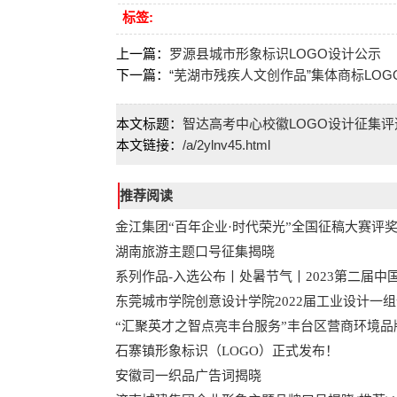
标签:
上一篇：
罗源县城市形象标识LOGO设计公示
下一篇：
“芜湖市残疾人文创作品”集体商标LO
本文标题：
智达高考中心校徽LOGO设计征集
本文链接：
/a/2ylnv45.html
推荐阅读
金江集团“百年企业·时代荣光”全国征稿大赛评
湖南旅游主题口号征集揭晓
系列作品-入选公布丨处暑节气丨2023第二届中
东莞城市学院创意设计学院2022届工业设计一
“汇聚英才之智点亮丰台服务”丰台区营商环境
石寨镇形象标识（LOGO）正式发布！
安徽司一织品广告词揭晓