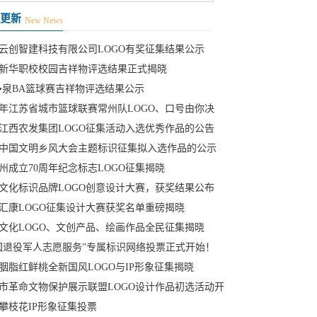
更新
New News
云创智建科技有限公司LOGO有奖征集结果公示
新华职校校园吉祥物评选结果正式揭晓
•泉BA篮球赛吉祥物评选结果公示
26年江苏省城市篮球联赛常州队LOGO、口号由你决
江西农发集团LOGO征集活动入选优秀作品的公告
中国文明乡风大会主题标识征集拟入选作品的公示
州成立70周年纪念标志LOGO征集揭晓
文化标识品牌LOGO创意设计大赛，获奖结果公布
汇康LOGO征集设计大赛获奖名单重磅揭晓
文化LOGO、文创产品、绘画作品全民征集揭晓
国退役军人志愿服务”专属标识网络投票正式开始！
胭脂红鲜桃全新国风LOGO与IP形象征集揭晓
市革命文物保护展示联盟LOGO设计作品初选活动开
攀枝花IP形象征集投票