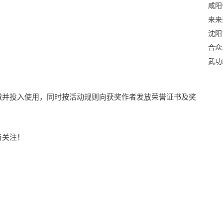
咸阳
来来
沈阳
合众
武功
徽并投入使用，同时按活动规则向获奖作者发放荣誉证书及奖
与关注！