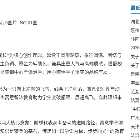
最近
湖北
惠州
斗阵
20
定！
成长”为核心创作理念，延续正圆形轮廓，象征圆满、团结与
关于
主色调、鎏金为辅助色，兼具庄重大气与高端质感，适配校
关于
显集训中心严谨治学、用心陪伴学子逐梦的品牌气质。
黔南
李渔
原型，变形为一只向上冲刺的飞鸟，线条干净利落，兼具识别性与动
芜湖
也寓意智达教育助力学生突破瓶颈、展翅高飞，奔赴理想未
姑蔑
“中
广水
本两大核心意象：阶梯代表高考备考的进阶路径，寓意学子脚
天津
识是攀登的基石，传递出 “以学识为梯，步步向光” 的教育
启
法治