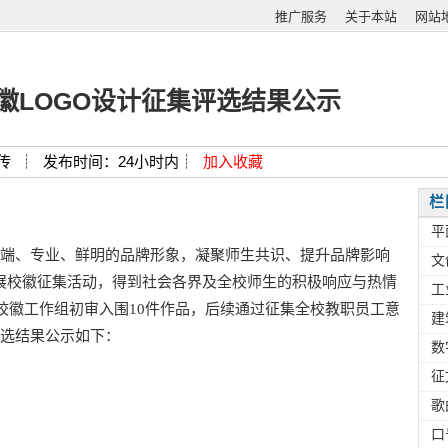
推广服务
关于本站
网站
徽LOGO设计征集评选结果公示
传 ┊
发布时间：24小时内┊
加入收藏
栏
平
端、专业、鲜明的品牌形象，凝聚师生共识、提升品牌影响
文
31日开展校徽征集活动，得到社会各界及全校师生的积极响应与热情
工
校徽工作组初审入围10件作品，后续通过征集全校教职员工意
建
选结果公示如下：
数
征
歌
口