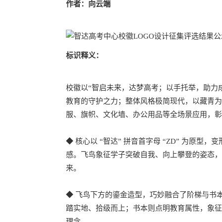
作者：向云端
标识释义：
校徽以“智启未来，达梦高考；以手托举，助力
教育的守护之力；整体风格极简现代，以藏青为
服、旗帜、文化墙、办公用品等全场景应用，彰
◆ 核心以 “智达” 拼音首字母 “ZD” 为
感。飞鸟象征学子突破自我、向上攀登的姿态，
来。
◆ 飞鸟下方的鎏金造型，巧妙融合了阶梯与书
踏实地、拾级而上；书本则点明教育属性，象征知
理念。