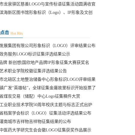
市龙泉驿区慈善LOGO与宣传标语征集活动圆满收官
滨海新区图书馆形象标识（Logo）、IP形象及文创
征集活动网络
点击
Hot Hits
发展集团有限公司形象标识（LOGO）评审结果公布
政务服务LOGO标识征集评选结果公示
”品牌 新创想|国欣地产品牌IP形象征集大赛获奖名
艺术职业学院校徽征集评选结果公告
市北碚区土地整治储备中心形象标识LOGO评审结果
镇广发“英雄帖”，全球征集金庸故里标识开始投票了
省煤炭交易（储配）中心Logo征集稿件大赏
工业职业技术学院50周年校庆主题与标志正式出炉
省档案学会标识（LOGO）征集活动评选结果公布
灌南城市吉祥物吉祥物征集结果的公布
中医药大学研究生会会徽LOGO征集获奖作品展示