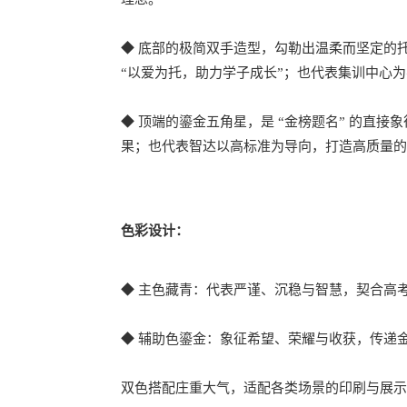
◆ 底部的极简双手造型，勾勒出温柔而坚定的
“以爱为托，助力学子成长”；也代表集训中心
◆ 顶端的鎏金五角星，是 “金榜题名” 的直
果；也代表智达以高标准为导向，打造高质量的
色彩设计：
◆ 主色藏青：代表严谨、沉稳与智慧，契合高
◆ 辅助色鎏金：象征希望、荣耀与收获，传递
双色搭配庄重大气，适配各类场景的印刷与展示