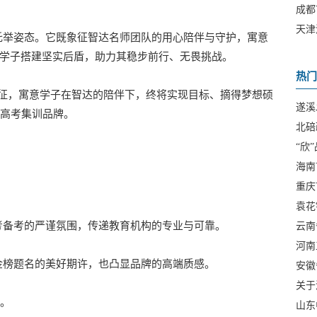
成都
天津
托举姿态。它既象征智达名师团队的用心陪伴与守护，寓意
产品
为学子搭建坚实后盾，助力其稳步前行、无畏挑战。
热门
接象征，寓意学子在智达的陪伴下，终将实现目标、摘得梦想硕
遂溪
高考集训品牌。
北碚
“欣
海南
重庆
公
袁花
考备考的严谨氛围，传递教育机构的专业与可靠。
云南
河南
金榜题名的美好期许，也凸显品牌的高端质感。
安徽
关于
。
山东