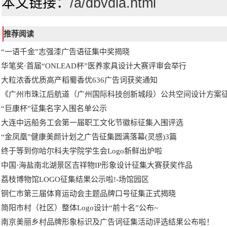
本文链接：
/a/dbvdla.html
推荐阅读
“一语千金”志强漆广告语征集中奖揭晓
华笔奖·首届“ONLEAD杯”医养家具设计大赛评审会举行
大粒浓香优质高产稻蜀香优636广告词获奖通知
《广州市珠江后航道（广州国际科技创新城段）公共空间设计方案
“巨康杯”征集名字入围名单公示
大连中远船务工会第一届职工文化节徽标征集入围评选
“金凤凰”健康美颜计划之广告征集圆满落幕(灵感)3篇
终于等到你哈尔科夫学院学生会Logo新鲜出炉啦
中国·海盐南北湖景区吉祥物IP形象设计征集大赛获奖作品
荔枝博物馆LOGO征集结果公示啦!-场馆园区
铜仁市第三届体育运动会主题品牌口号征集正式揭晓
简阳市村（社区）整体Logo设计“前十名”公布~
南京美丽乡村品牌形象标识及广告词征集活动评选结果公布啦！