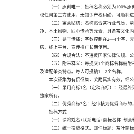
（一）原创唯一：投稿名称必须为100%原
权任何第三方使用，无知识产权纠纷，可顺利进
（二）寓意贴切：名称贴合茶行业气质，清雅
净、本土风物、匠心传承等元素，具备茶文化内
（三）易于传播：字数控制在2—4个字，无
店、线上平台、宣传推广长期使用。
（四）合规合法：不违反国家法律法规、公序
（五）附带释义：每提交1个商标名称需附带5
及适配茶类特点。每人可投稿1—2个名称。
本次征集为有偿征集，奖励真实有效，经公
（一）录用商标1名（定稿商标）：经最终采纳
独家所有。
（二）优秀商标3名：经审核为优秀商标的，给
投稿方式
（一）请将姓名+联系电话+商标名称+创意
（二）统一投稿格式。邮件标题：茶叶商标征