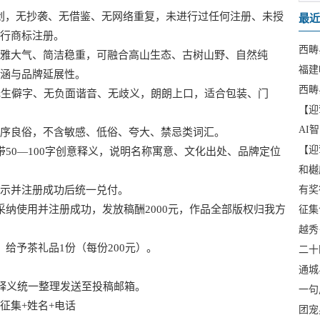
创，无抄袭、无借鉴、无网络重复，未进行过任何注册、未授
最近
行商标注册。
西畴
大气、简洁稳重，可融合高山生态、古树山野、自然纯
福建
涵与品牌延展性。
西畴
生僻字、无负面谐音、无歧义，朗朗上口，适合包装、门
【迎
AI
良俗，不含敏感、低俗、夸大、禁忌类词汇。
【迎
0—100字创意释义，说明名称寓意、文化出处、品牌定位
和樾
示并注册成功后统一兑付。
有奖
使用并注册成功，发放稿酬2000元，作品全部版权归我方
征集
越秀
礼
予茶礼品1份（每份200元）。
二十
通城
释义统一整理发送至投稿邮箱。
一句
名称
集+姓名+电话
团宠