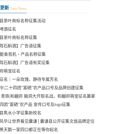
更新
New News
县茶叶商标名称征集活动
啤酒征名
县茶叶商标名称征集
驾石斛酒】广告语征集
智能香氛机・产品名称征集
驾石斛酒】广告语有奖征集
府萌宠征名
征名｜一朵玫瑰，静待专属芳名
令|二十四团“富硒”农产品口号及品牌创建征集
·青铁|和樾府 脑洞大开取名战，和樾府萌宠征名赢豪
四团“富硒”农产品 宣传口号及logo征集
县隽水小学征集新校名
风华让世界看见囊谦│囊谦县公开征集文旅品牌定位
啦
黑天鹅一家四口都正在等你起名