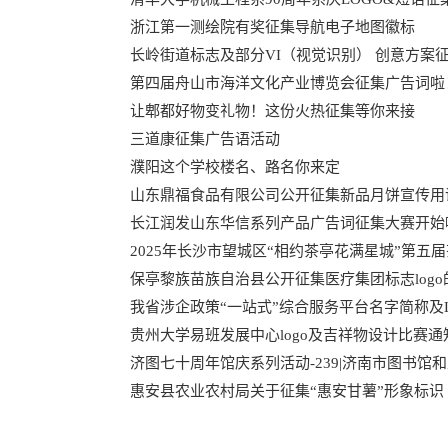
浙江第一测绘院有奖征集导航电子地图徽标
长岭街道标志及部分VI（视觉识别） 创意方案
第四届舟山市海洋文化产业博览会征集广告词啦
让郫都好物变礼物！这份火热征集等你来接
三道康征集广告语活动
濮阳这个学校楼名、路名你来定
山东鼎福食品有限公司公开征集新品月饼宣传用
长江润发山东华信系列产品广告词征集大赛开始
2025年长沙市望城区“相约茶亭花满星城”第五
保亭黎族苗族自治县公开征集医疗集团标志logo
我省涉企政策“一站式”综合服务平台名字简称及L
贵州大学易班发展中心logo及吉祥物设计比赛通
济图七十周年馆庆系列活动-239|济南市图书馆
惠安县农业农村局关于征集“惠安甘薯”形象标识