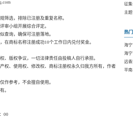
com
征集
题及
主题
规筛选，排除已注册及重复名称。
80
评审小组开展综合评定。
热门
似查询，确保可注册落地。
在商标名称注册成功10个工作日内兑付奖金。
海宁
海宁
、版权争议，一切法律责任由投稿人自行承担。
远香
权、使用权、修改权、商标注册权永久归我方所有，作者
平南
仅作参考，不会擅自使用。
有。
：00