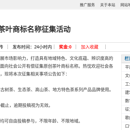
推广服务
关于本站
网站
茶叶商标名称征集活动
传 ┊
发布时间：24小时内┊
奖金:0
┊
加入收藏
┊
展市场影响力，打造具有地域特色、文化底蕴、辨识度高的
栏
面向社会公开有偿征集原创茶叶商标名称。热忱欢迎社会各
平
，现将本次征集相关事项公告如下：
文
工
古树茶、生态茶、高山茶、地方特色茶系列产品品牌使用。
建
数
00截止，逾期投稿视为无效。
征
歌
均可自由投稿参与，不限年龄、不限地域。
口