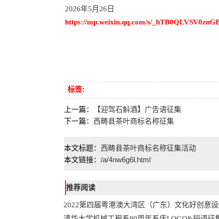
2026年5月26日
https://mp.weixin.qq.com/s/_hTB0QLVSV0zn
标签:
上一篇：
【迎驾石斛酒】广告语征集
下一篇：
西畴县茶叶商标名称征集
本文标题：
西畴县茶叶商标名称征集活动
本文链接：
/a/4nw6g6l.html
推荐阅读
2022第四届粤港澳大湾区（广东）文化好创意
清华大学机械工程系90周年系庆LOGO&短语征