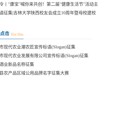
令丨“康宝”喊你来共创！第二届“健康生活节”活动主
口号
语征集|吉林大学陕西校友会成立10周年暨母校建校
周年纪念
点击
Hot Hits
市现代农业潮农匠宣传标语(Slogan)征集
市现代农业发展有限公司宣传标语(Slogan)征集
酒业新品名称征集
县农产品区域公用品牌名字征集大赛