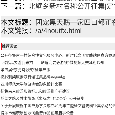
下一篇：
北壁乡新村名称公开征集|
本文标题：
团宠黑天鹅一家四口都正
本文链接：
/a/4noutfx.html
推荐阅读
公开征集古一村综合性文化服务中心、新时代文明实践站创意方案
“出彩高要游我来拍——邂逅高要必游线”微视频大赛延期通知
第四届“东莞诗歌奖”征集启事
掬黔刺梨原素液有偿征集品牌slogan啦
四川师范大学旅游协会形象设计比赛
征集南京旅游形象标志和旅游推广好建议
丝绸之路及甘肃旅游形象标志（LOGO）公开征集
关于开展庆祝中国电源学会成立40周年主题征文暨史料征集活动的
博乐市健康原创歌词曲谱作品征集启事公告