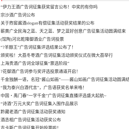
“伊力王酒广告词征集获奖留言公布！中奖的有你吗
宗沙酒广告词公布
关于煦窖酱酒slogan有偿征集活动获奖结果的公布
蕲黄广全民海之蓝、天之蓝、梦之蓝好创意广告征集活动圆满结束
(馆陶)河北乾隆御酒业广告词投票
“?羊醇王”广告词征集评选结果公布了！
颁奖啦！大荔冬枣酒广告词征集活动颁奖仪式在微大荔举行
上海贵酒广告词全球征集“票选阶段”
?花御酒广告词参与奖评选投票通道开启！
千金独酬一语，名冠“酱山如画”――酱山如画广告词征集活动圆满
“我为泰兴白酒代言”，广告语获奖名单来咯！
中国・禹门春“一字千金”广告词征集直播评选盛大起航~
“诗酒”万元大奖广告词征集入围作品展示
黔藏老酒广告词征集活动获奖通知
酒丞相广告词征集活动获奖公布
吉卡斯广告词征集开始投票啦！