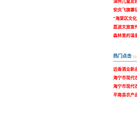
漳州儿童友好
集
安庆飞旗寨
“海棠区文化
荔波文旅宣
森林里的温
热门点击
Ho
远香酒业新
海宁市现代农
海宁市现代农
平南县农产