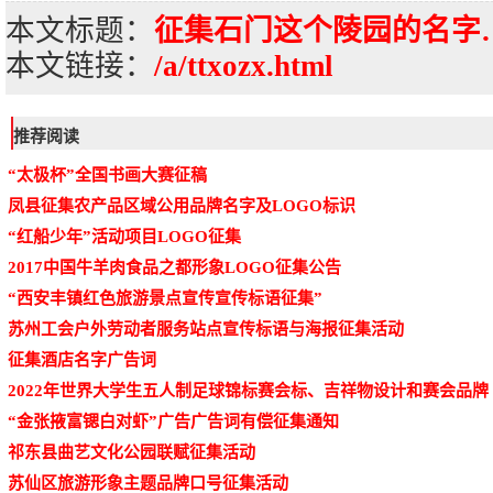
本文标题：
征集石门这个陵园的名字
本文链接：
/a/ttxozx.html
推荐阅读
“太极杯”全国书画大赛征稿
凤县征集农产品区域公用品牌名字及LOGO标识
“红船少年”活动项目LOGO征集
2017中国牛羊肉食品之都形象LOGO征集公告
“西安丰镇红色旅游景点宣传宣传标语征集”
苏州工会户外劳动者服务站点宣传标语与海报征集活动
征集酒店名字广告词
2022年世界大学生五人制足球锦标赛会标、吉祥物设计和赛会品牌
“金张掖富锶白对虾”广告广告词有偿征集通知
祁东县曲艺文化公园联赋征集活动
苏仙区旅游形象主题品牌口号征集活动