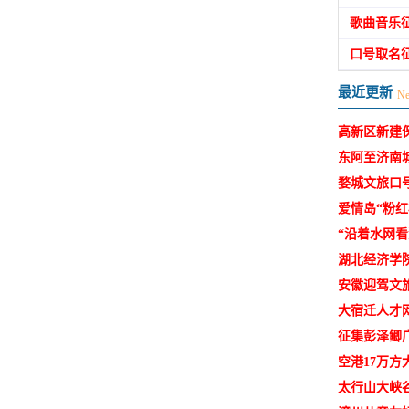
歌曲音乐
口号取名
最近更新
N
高新区新建
东阿至济南
婺城文旅口
爱情岛“粉红
“沿着水网
湖北经济学
安徽迎驾文旅
大宿迁人才
征集彭泽鲫
空港17万
太行山大峡