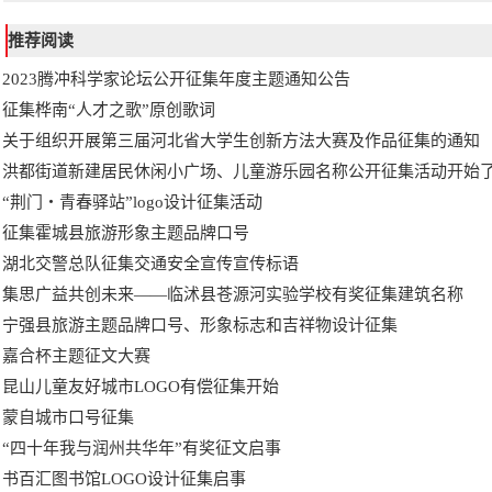
推荐阅读
2023腾冲科学家论坛公开征集年度主题通知公告
征集桦南“人才之歌”原创歌词
关于组织开展第三届河北省大学生创新方法大赛及作品征集的通知
洪都街道新建居民休闲小广场、儿童游乐园名称公开征集活动开始
“荆门・青春驿站”logo设计征集活动
征集霍城县旅游形象主题品牌口号
湖北交警总队征集交通安全宣传宣传标语
集思广益共创未来——临沭县苍源河实验学校有奖征集建筑名称
宁强县旅游主题品牌口号、形象标志和吉祥物设计征集
嘉合杯主题征文大赛
昆山儿童友好城市LOGO有偿征集开始
蒙自城市口号征集
“四十年我与润州共华年”有奖征文启事
书百汇图书馆LOGO设计征集启事