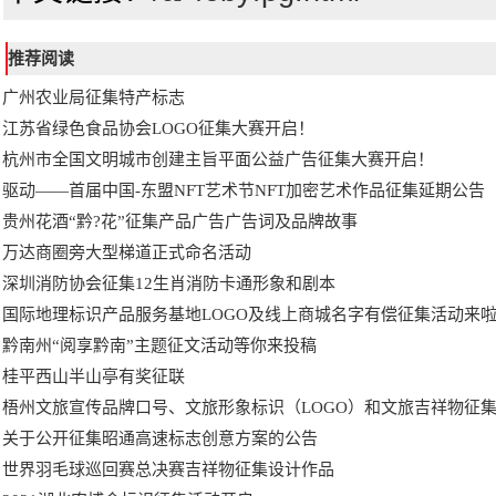
推荐阅读
广州农业局征集特产标志
江苏省绿色食品协会LOGO征集大赛开启！
杭州市全国文明城市创建主旨平面公益广告征集大赛开启！
驱动——首届中国-东盟NFT艺术节NFT加密艺术作品征集延期公告
贵州花酒“黔?花”征集产品广告广告词及品牌故事
万达商圈旁大型梯道正式命名活动
深圳消防协会征集12生肖消防卡通形象和剧本
国际地理标识产品服务基地LOGO及线上商城名字有偿征集活动来
黔南州“阅享黔南”主题征文活动等你来投稿
桂平西山半山亭有奖征联
梧州文旅宣传品牌口号、文旅形象标识（LOGO）和文旅吉祥物征
关于公开征集昭通高速标志创意方案的公告
世界羽毛球巡回赛总决赛吉祥物征集设计作品