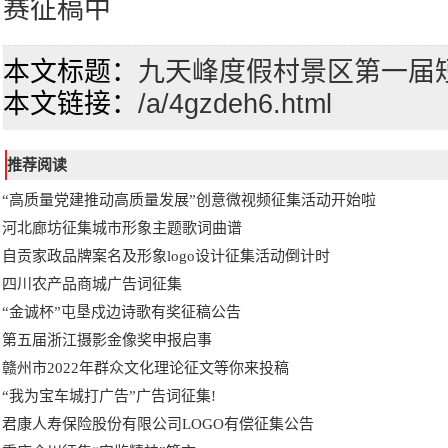
赛征稿中
本文标题：
九天峰度假村景区第一届
本文链接：
/a/4gzdeh6.html
推荐阅读
“高质量党建推动高质量发展”创意微视频征集活动开始啦
河北廊坊征集城市形象主题歌词曲谱
自贡家政品牌案名及形象logo设计征集活动倒计时
四川农产品商城广告词征集
“金诚杯”屯垦戍边诗歌有奖征稿公告
第五届浙江摄影金像奖申报启事
赣州市2022年群众文化理论征文等你来投稿
“我为宝车城打广告”广告词征集!
君康人寿保险股份有限公司LOGO有偿征集公告