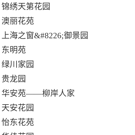
锦绣天第花园
澳丽花苑
上海之窗&#8226;御景园
东明苑
绿川家园
贵龙园
华安苑——柳岸人家
天安花园
怡东花苑