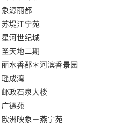
象源丽都
苏堤江宁苑
星河世纪城
圣天地二期
丽水香郡＊河滨香景园
瑶成湾
邮政石泉大楼
广德苑
欧洲映象－燕宁苑