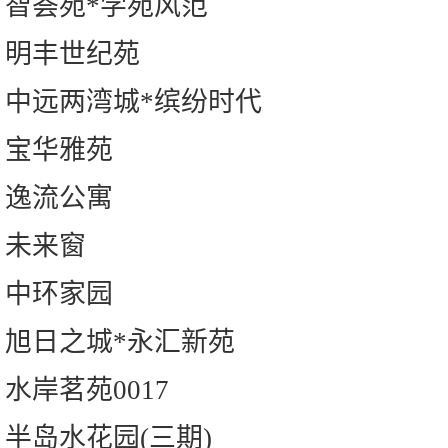
智荟苑*学苑风范
明丰世纪苑
中远两湾城*缤纷时代
宝华雅苑
逸流公寓
未来窗
中环家园
旭日之城*永汇新苑
水岸茗苑0017
半岛水花园(三期)