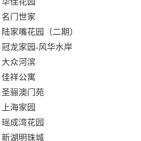
华佳花园
名门世家
陆家嘴花园（二期）
冠龙家园-风华水岸
大众河滨
佳祥公寓
圣骊澳门苑
上海家园
瑶成湾花园
新湖明珠城