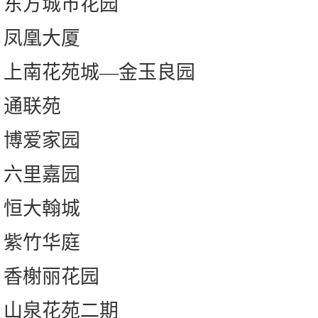
东方城市花园
凤凰大厦
上南花苑城—金玉良园
通联苑
博爱家园
六里嘉园
恒大翰城
紫竹华庭
香榭丽花园
山泉花苑二期