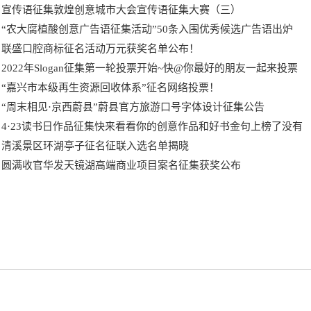
宣传语征集敦煌创意城市大会宣传语征集大赛（三）
“农大腐植酸创意广告语征集活动”50条入围优秀候选广告语出炉
联盛口腔商标征名活动万元获奖名单公布！
2022年Slogan征集第一轮投票开始~快@你最好的朋友一起来投票
“嘉兴市本级再生资源回收体系”征名网络投票！
“周末相见·京西蔚县”蔚县官方旅游口号字体设计征集公告
4·23读书日作品征集快来看看你的创意作品和好书金句上榜了没有
清溪景区环湖亭子征名征联入选名单揭晓
圆满收官华发天镜湖高端商业项目案名征集获奖公布