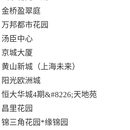
金桥盈翠庭
万邦都市花园
汤臣中心
京城大厦
黄山新城（上海未来）
阳光欧洲城
恒大华城4期&#8226;天地苑
昌里花园
锦三角花园*缘锦园