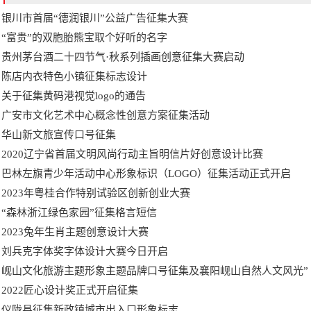
银川市首届“德润银川”公益广告征集大赛
“富贵”的双胞胎熊宝取个好听的名字
贵州茅台酒二十四节气·秋系列插画创意征集大赛启动
陈店内衣特色小镇征集标志设计
关于征集黄码港视觉logo的通告
广安市文化艺术中心概念性创意方案征集活动
华山新文旅宣传口号征集
2020辽宁省首届文明风尚行动主旨明信片好创意设计比赛
巴林左旗青少年活动中心形象标识（LOGO）征集活动正式开启
2023年粤桂合作特别试验区创新创业大赛
“森林浙江绿色家园”征集格言短信
2023兔年生肖主题创意设计大赛
刘兵克字体奖字体设计大赛今日开启
岘山文化旅游主题形象主题品牌口号征集及襄阳岘山自然人文风光”
2022匠心设计奖正式开启征集
仪陇县征集新政镇城市出入口形象标志