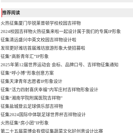
推荐阅读
火热征集厦门华锐莱普顿学校校园吉祥物
2024校园吉祥物火热征集来啦一起设计属于我们的专属IP形象
征集清远盛兴中英文校园吉祥物设计啦
发现更好潍坊首届潍坊旅游形象大使招募啦
征集“高新青年汇”IP形象
2025年第12届世界运动会 会标、品牌口号、吉祥物征集通知
征集“呼小博”形象创意方案
征集天津青年志愿者IP形象设计
征集“活力四射喜庆幸福”内军庄村吉祥物形象设计
征集“湘南学院附属医院吉祥物”
征集盐城登云足球俱乐部吉祥物
征集2024国际中体联足球世界杯吉祥物设计
火热征集“房小团”IP形象
第二十五届菜博会有偿征集蔬菜文化好创意设计比赛