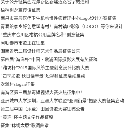
关于公开征集西龙潭新区新建道路名字的通知
梧桐树乡宣传语征集
南昌市基层医疗卫生机构慢性病管理中心Logo设计方案征集
青春绘家乡好创意塑南村！南村镇IP形象（LOGO）等你来设计
“重庆市合川区柑橘公用品牌名称”创意征集
阿勒泰市市歌正在征集
湖南省第二届设计师艺术作品展征集公告
第四届“海洋杯”中国・霞浦国际摄影大展有奖征稿
“潍坊杯”2015国际风筝主题创意设计比赛大赛
"四季如歌·秋日话丰景"短视频征集活动启动
次滩村slogan征集
南海区第三届禁毒短视频大赛火热征集中！
亚洲城市大学深圳，亚洲大学联盟“亚洲街景”摄影大赛征集启动
第三届中国（乐至）田园诗歌大赛征稿公告
“黄连”杯主题文学作品征稿
征集“锦绣太原”歌词曲谱