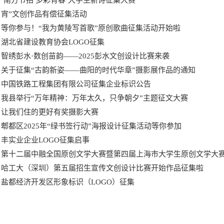
‘南方节拍 多彩青春’大学生新诗征集大赛
宵”文创作品有偿征集活动
等你参与！“我为黄陵写首歌”原创歌曲征集活动开始啦
湖北省建设教育协会LOGO征集
智绣彭水·数创苗韵——2025彭水文创设计比赛来袭
关于征集“古韵新姿——曲阳的时代华章”摄影展作品的通知
中国铁路工程集团有限公司征集企业标识公告
我县举行“万年精神：万年太久，只争朝夕”主题征文大赛
让我们住的更好有奖摄影大赛
郫都区2025年“绿书签行动”海报设计征集活动等你参加
丰实业企业LOGO征集启事
第十二届中融全国原创文学大赛暨第四届上海市大学生原创文学大
哈工大（深圳）第五届招生宣传文创设计比赛开始作品征集啦
盐都经济开发区形象标识（LOGO）征集