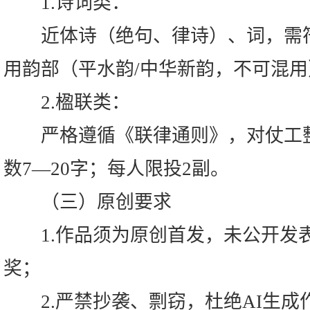
1.诗词类：
近体诗（绝句、律诗）、词，需符
用韵部（平水韵/中华新韵，不可混用
2.楹联类：
严格遵循《联律通则》，对仗工整
数7—20字；每人限投2副。
（三）原创要求
1.作品须为原创首发，未公开发
奖；
2.严禁抄袭、剽窃，杜绝AI生成