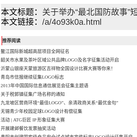
本文标题：
关于举办“最北国防故事”
本文链接：
/a/4o93k0a.html
推荐阅读
鳌江国际新城超高层项目全网征名
韶关市水果及茶叶区域公共品牌LOGO及名字征集活动开启
沂蒙山银座天蒙旅游区吉祥物全国设计比赛大赛等你来！
青岛市信报继续征集LOGO标志
2013年中国国际信息通信展览会征集主题语
关于税郭镇征集广场名称的通知
九龙坡区营商环境“最佳LOGO”、亲清政商关系“最优金句”
无锡青少年校园足球LOGO设计有偿征集
活动 | ATG巨匠 IP 形象征集大赛
开展建邺餐饮发票抽奖活动