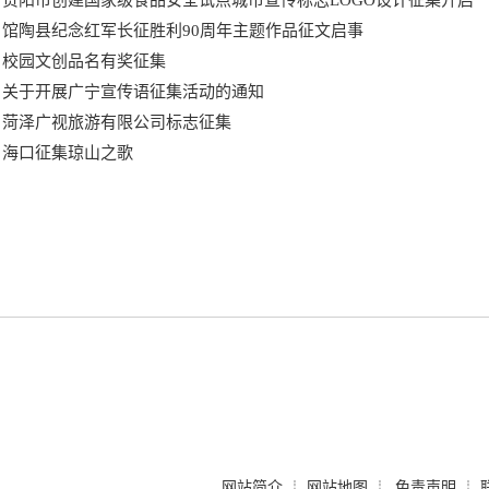
贵阳市创建国家级食品安全试点城市宣传标志LOGO设计征集开启
馆陶县纪念红军长征胜利90周年主题作品征文启事
校园文创品名有奖征集
关于开展广宁宣传语征集活动的通知
菏泽广视旅游有限公司标志征集
海口征集琼山之歌
网站简介
网站地图
免责声明
┊
┊
┊