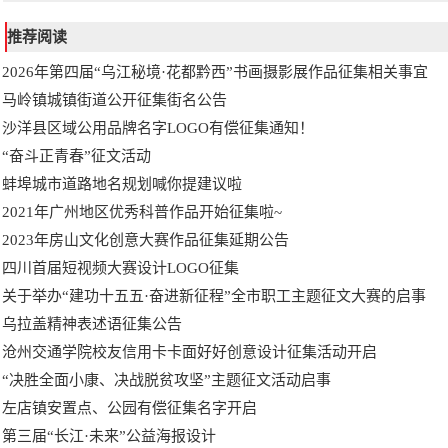
推荐阅读
2026年第四届“乌江秘境·花都黔西”书画摄影展作品征集相关事宜
马岭镇城镇街道公开征集街名公告
沙洋县区域公用品牌名字LOGO有偿征集通知！
“奋斗正青春”征文活动
蚌埠城市道路地名规划喊你提建议啦
2021年广州地区优秀科普作品开始征集啦~
2023年房山文化创意大赛作品征集延期公告
四川首届短视频大赛设计LOGO征集
关于举办“建功十五五·奋进新征程”全市职工主题征文大赛的启事
乌拉盖精神表述语征集公告
沧州交通学院校友信用卡卡面好好创意设计征集活动开启
“决胜全面小康、决战脱贫攻坚”主题征文活动启事
左店镇安置点、公园有偿征集名字开启
第三届“长江·未来”公益海报设计