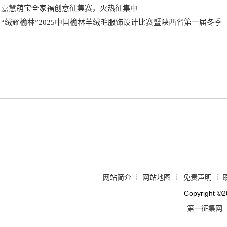
嘉慧萌宝全家福创意征集赛，火热征集中
“绒耀榆林”2025中国榆林羊绒毛服饰设计比赛暨陕西省第一届冬季
网站简介
网站地图
免责声明
┊
┊
┊
Copyright
©
2
第一征集网