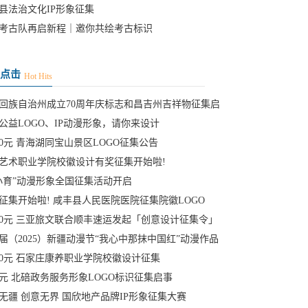
学院建校
县法治文化IP形象征集
考古队再启新程｜邀你共绘考古标识
点击
Hot Hits
回族自治州成立70周年庆标志和昌吉州吉祥物征集启
公益LOGO、IP动漫形象，请你来设计
000元 青海湖同宝山景区LOGO征集公告
艺术职业学院校徽设计有奖征集开始啦!
小育”动漫形象全国征集活动开启
征集开始啦! 咸丰县人民医院医院征集院徽LOGO
000元 三亚旅文联合顺丰速运发起「创意设计征集令」
届（2025）新疆动漫节“我心中那抹中国红”动漫作品
000元 石家庄康养职业学院校徽设计征集
00元 北碚政务服务形象LOGO标识征集启事
无疆 创意无界 国欣地产品牌IP形象征集大赛