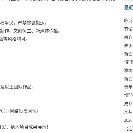
最近
临沂
权争议，严禁抄袭搬运。
有偿
制作、文创衍生、新媒体传播。
南充
版等风格均可。
关于
通知
新会
“群
四开
潍坊
新会
号活
及以上团队作品。
青年
象等
“群
成都
0%+网络投票30%）
水井
20
开发，纳入项目成果展示！
【迎