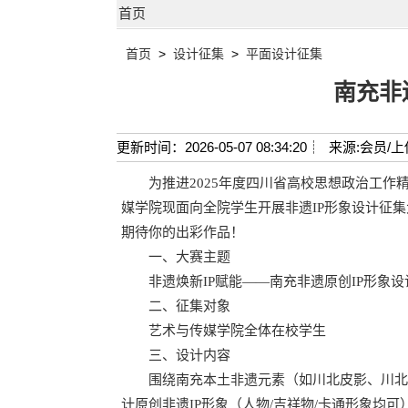
首页
首页
>
设计征集
>
平面设计征集
南充非
更新时间：2026-05-07 08:34:20┊
来源:会员/上
为推进2025年度四川省高校思想政治工作
媒学院现面向全院学生开展非遗IP形象设计征
期待你的出彩作品！
一、大赛主题
非遗焕新IP赋能——南充非遗原创IP形象设
二、征集对象
艺术与传媒学院全体在校学生
三、设计内容
围绕南充本土非遗元素（如川北皮影、川北木
计原创非遗IP形象（人物/吉祥物/卡通形象均