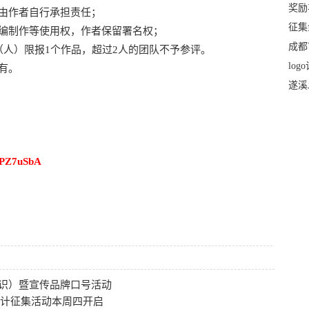
奖励
由作者自行承担责任；
征集
编制作等使用权，作者保留署名权；
成都
人）限报1个作品，超过2人的团队不予参评。
lo
有。
(LO
遂溪
OPZ7uSbA
标识）暨宣传品牌口号活动
报设计征集活动本周四开启