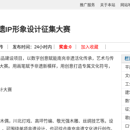
推广服务
关于本站
网站
遗IP形象设计征集大赛
传 ┊
发布时间：24小时内┊
奖金:0
┊
加入收藏
┊
精品建设项目，以数字创意赋能南充非遗活化传承，艺术与传
栏
集大赛。用画笔赋予非遗新模样，用创意打造专属文化符号，
平
文
工
计大赛
建
数
征
歌
偶，川北灯戏、高坪竹编、敬光强木雕、丝绸技艺等。设
口
可），可围绕单项非遗设计，也可综合南充非遗文化进行创作。