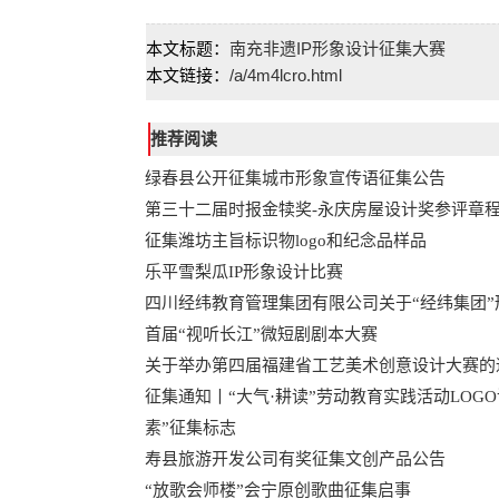
本文标题：
南充非遗IP形象设计征集大赛
本文链接：
/a/4m4lcro.html
推荐阅读
绿春县公开征集城市形象宣传语征集公告
第三十二届时报金犊奖-永庆房屋设计奖参评章
征集潍坊主旨标识物logo和纪念品样品
乐平雪梨瓜IP形象设计比赛
四川经纬教育管理集团有限公司关于“经纬集团”
首届“视听长江”微短剧剧本大赛
关于举办第四届福建省工艺美术创意设计大赛的
征集通知丨“大气·耕读”劳动教育实践活动LOG
素”征集标志
寿县旅游开发公司有奖征集文创产品公告
“放歌会师楼”会宁原创歌曲征集启事