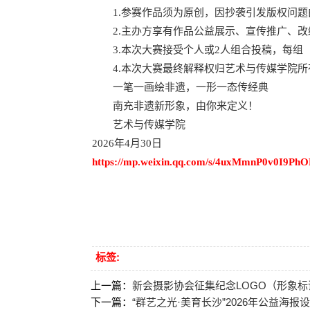
1.参赛作品须为原创，因抄袭引发版权问题
2.主办方享有作品公益展示、宣传推广、改
3.本次大赛接受个人或2人组合投稿，每组（
4.本次大赛最终解释权归艺术与传媒学院所
一笔一画绘非遗，一形一态传经典
南充非遗新形象，由你来定义！
艺术与传媒学院
2026年4月30日
https://mp.weixin.qq.com/s/4uxMmnP0v0I9Ph
标签:
上一篇：
新会摄影协会征集纪念LOGO（形象
下一篇：
“群艺之光·美育长沙”2026年公益海