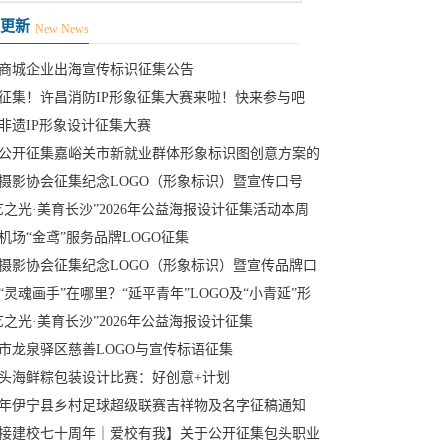
更新
New News
商城企业出海宣传标识征集公告
征集！许昌消防IP形象征集大赛来啦！快来参与吧
非遗IP形象设计征集大赛
公开征集嘉峪关市新就业群体形象标识图创意方案的
摄影协会征集纪念LOGO（形象标识）暨宣传口号
艺之光·美育长沙”2026年公益海报设计征集活动本周
启
机场“金鸢”服务品牌LOGO征集
摄影协会征集纪念LOGO（形象标识）暨宣传品牌口
动
“灵魂画手”在哪里？“延平青年”LOGO及“小青延”形
你设
艺之光·美育长沙”2026年公益海报设计征集
市龙泉驿区慈善LOGO与宣传标语征集
头海鲜粽包装设计比赛：好创意+计划
26年伊宁县乡村足球超级联赛吉祥物及名字征稿通知
接建校七十周年｜爱校有我】关于公开征集包头职业