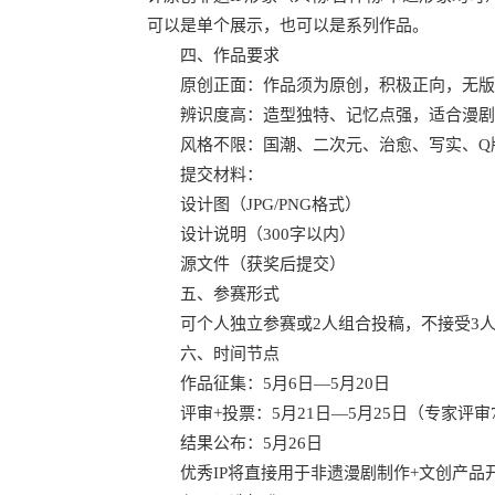
可以是单个展示，也可以是系列作品。
四、作品要求
原创正面：作品须为原创，积极正向，无版
辨识度高：造型独特、记忆点强，适合漫剧
风格不限：国潮、二次元、治愈、写实、Q
提交材料：
设计图（JPG/PNG格式）
设计说明（300字以内）
源文件（获奖后提交）
五、参赛形式
可个人独立参赛或2人组合投稿，不接受3人
六、时间节点
作品征集：5月6日—5月20日
评审+投票：5月21日—5月25日（专家评审7
结果公布：5月26日
优秀IP将直接用于非遗漫剧制作+文创产品