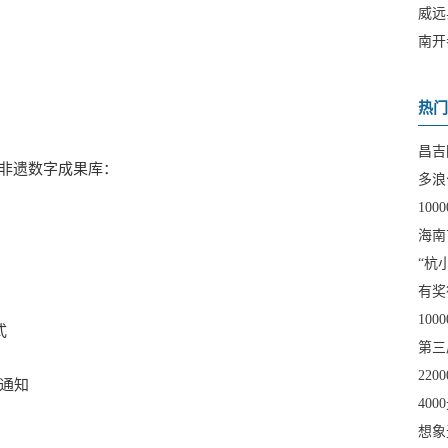
技术
威远
南开
热门
昌吉
非遗数字成果库：
多浪
10
海南
“杭
有奖
10
式
第三
征
22
通知
40
想象