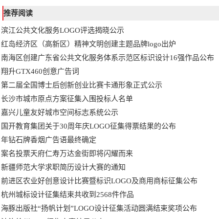
推荐阅读
滨江公共文化服务LOGO评选揭晓公示
红岛经济区（高新区）精神文明创建主题品牌logo出炉
南海区创建广东省公共文化服务体系示范区标识设计16强作品公布
翔升GTX460创意广告词
第二届全国博士后创新创业比赛卡通形象正式公示
长沙市城市原点方案征集入围投标人名单
嘉兴儿童友好城市空间标志系统公示
国开教育集团关于30周年庆LOGO征集得票结果的公布
年钻石牌香烟广告语最终确定
案名投票天府仁寿万达金街即将闪耀而来
新疆师范大学求职简历设计大赛的通知
前进区农业好创意设计比赛暨标识LOGO及商用商标征集公布
杭州城标设计征集结束共收到2568件作品
海豚出版社“扬帆计划”LOGO设计征集活动圆满结束奖项公布