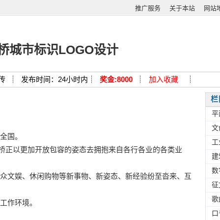
推广服务
关于本站
网站
桥城市标识LOGO设计
传 ┊
发布时间：24小时内┊
奖金:8000
┊
加入收藏
┊
栏
平
文
全国。
工
的枫桥正以更加开放包容的姿态去拥抱来自各行各业的各类业
建
数
众文娱、休闲购物等新事物、新姿态、新经验纷至沓来、互
征
歌
工作环境。
口