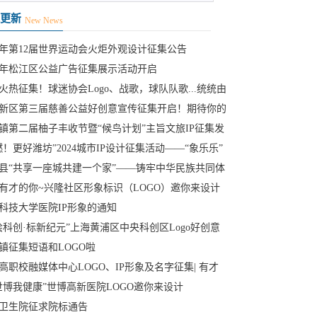
更新
New News
25年第12届世界运动会火炬外观设计征集公告
24年松江区公益广告征集展示活动开启
火热征集！球迷协会Logo、战歌，球队队歌...统统由
定
新区第三届慈善公益好创意宣传征集开启！期待你的
”
镇第二届柚子丰收节暨“候鸟计划”主旨文旅IP征集发
燃！更好潍坊”2024城市IP设计征集活动——“象乐乐”
县“共享一座城共建一个家”——铸牢中华民族共同体
主旨
有才的你~兴隆社区形象标识（LOGO）邀你来设计
科技大学医院IP形象的通知
绘科创·标新纪元”上海黄浦区中央科创区Logo好创意
大赛
镇征集短语和LOGO啦
高职校融媒体中心LOGO、IP形象及名字征集| 有才
你，我们等
世博我健康”世博高新医院LOGO邀你来设计
卫生院征求院标通告