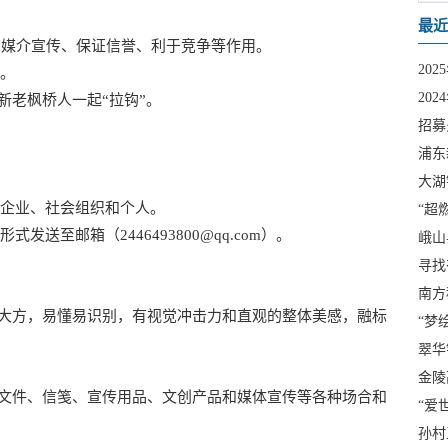
最近
有媒介宣传、保证信誉、利于竞争等作用。
20
。
20
新老枫桥人一起“拉钩”。
招募
你来
浦东
创“益
大湖
布会
企业、社会组织和个人。
“超
来啦
送至邮箱（2446493800@qq.com）。
峨山
意识
寻找
南方
洁大方，易懂易识别，有视觉冲击力和直观的整体美感，融标
“梦
征集
翠华
金陵
、文件、信笺、宣传用品、文创产品和媒体宣传等各种场合和
华的
“爱
孙村