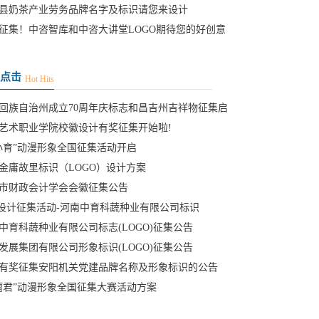
县奶茶产业劳务品牌名字及标识请您来设计
征集！中咨智库和中咨大讲堂LOGO期待您的好创意
点击
Hot Hits
回族自治州成立70周年庆标志和昌吉州吉祥物征集启
艺术职业学院校徽设计有奖征集开始啦!
小育”动漫形象全国征集活动开启
金庸故里标识（LOGO）设计方案
市财政会计学会会徽征集公告
go设计征集活动-河南中育科蔬种业有限公司标识
GO
中育科蔬种业有限公司标志(LOGO)征集公告
发展集团有限公司形象标识(LOGO)征集公告
有奖征集安阳机关党建品牌名称及形象标识的公告
瘤君”动漫形象全国征集大赛活动方案