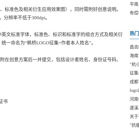
平南
、标准色及相关衍生应用效果图），同时需附好创意说明。
有偿
分辨率不低于300dpi。
热门
中英文标准字体，标准色、标识和标准字的组合方式及相关衍
统一命名为“枫桥LOGO征集+作者本人姓名”。
昌吉
海南
附在创意方案后一并提交，包括设计者姓名、身份证号码、
“杭
征集
成都
lo
(LO
河南
证书
遂溪
关于
“抗