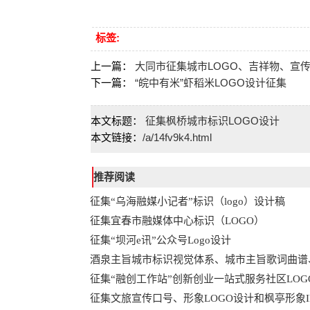
标签:
上一篇：
大同市征集城市LOGO、吉祥物、宣
下一篇：
“皖中有米”虾稻米LOGO设计征集
本文标题：
征集枫桥城市标识LOGO设计
本文链接：
/a/14fv9k4.html
推荐阅读
征集“乌海融媒小记者”标识（logo）设计稿
征集宜春市融媒体中心标识（LOGO）
征集“坝河e讯”公众号Logo设计
酒泉主旨城市标识视觉体系、城市主旨歌词曲谱
征集“融创工作站”创新创业一站式服务社区LOG
征集文旅宣传口号、形象LOGO设计和枫亭形象I