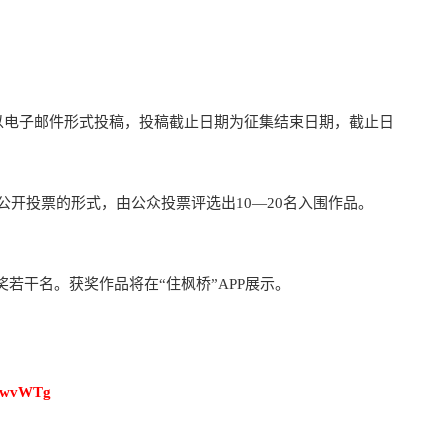
作品以电子邮件形式投稿，投稿截止日期为征集结束日期，截止日
上公开投票的形式，由公众投票评选出10―20名入围作品。
：
奖若干名。获奖作品将在“住枫桥”APP展示。
1DwvWTg